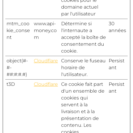
cookies pour le
domaine actuel
par l'utilisateur
mtm_coo
www.api-
Détermine si
30
kie_conse
money.co
l'internaute a
années
nt
m
accepté la boîte de
consentement du
cookie.
object(#-
Cloudflare
Conserve le fuseau
Persist
#-
horaire de
ant
##:#:#.#)
l'utilisateur.
t3D
Cloudflare
Ce cookie fait part
Persist
d'un ensemble de
ant
cookies qui
servent à la
livraison et à la
présentation de
contenu. Les
cookies