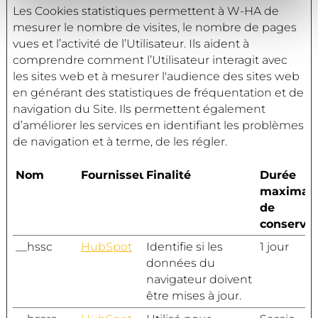
Les Cookies statistiques permettent à W-HA de
consentement depuis la page de notre
Politique dédiée
mesurer le nombre de visites, le nombre de pages
aux cookies
.
vues et l’activité de l’Utilisateur. Ils aident à
comprendre comment l’Utilisateur interagit avec
les sites web et à mesurer l'audience des sites web
en générant des statistiques de fréquentation et de
navigation du Site. Ils permettent également
d’améliorer les services en identifiant les problèmes
de navigation et à terme, de les régler.
Nom
Fournisseur
Finalité
Durée
maximal
de
conservat
__hssc
HubSpot
Identifie si les
1 jour
données du
navigateur doivent
être mises à jour.