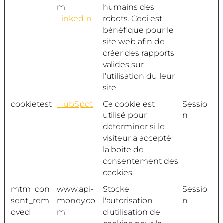
m
humains des
LinkedIn
robots. Ceci est
bénéfique pour le
site web afin de
créer des rapports
valides sur
l'utilisation du leur
site.
cookietest
HubSpot
Ce cookie est
Sessio
utilisé pour
n
déterminer si le
visiteur a accepté
la boite de
consentement des
cookies.
mtm_con
www.api-
Stocke
Sessio
sent_rem
money.co
l'autorisation
n
oved
m
d'utilisation de