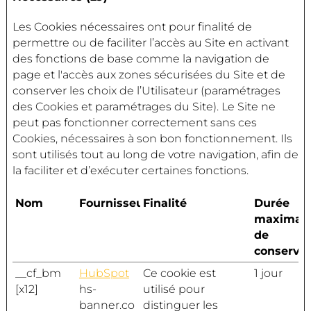
Les Cookies nécessaires ont pour finalité de
permettre ou de faciliter l’accès au Site en activant
des fonctions de base comme la navigation de
page et l'accès aux zones sécurisées du Site et de
conserver les choix de l’Utilisateur (paramétrages
des Cookies et paramétrages du Site). Le Site ne
peut pas fonctionner correctement sans ces
Cookies, nécessaires à son bon fonctionnement. Ils
sont utilisés tout au long de votre navigation, afin de
la faciliter et d’exécuter certaines fonctions.
Nom
Fournisseur
Finalité
Durée
maximal
de
conservat
__cf_bm
HubSpot
Ce cookie est
1 jour
[x12]
hs-
utilisé pour
banner.co
distinguer les