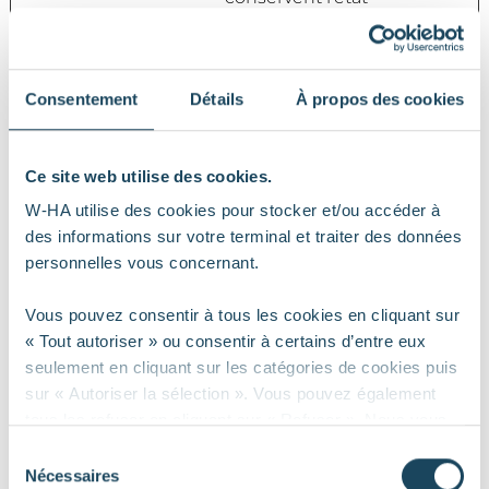
correct de la
police, des
curseurs de blog /
image, des
Consentement
Détails
À propos des cookies
thèmes de couleur
et d'autres
paramètres du site
Ce site web utilise des cookies.
web.
W-HA utilise des cookies pour stocker et/ou accéder à
tTf
Cloudflare
Ce cookie fait part
Persist
des informations sur votre terminal et traiter des données
d'un ensemble de
ant
personnelles vous concernant.
cookies qui
servent à la
Vous pouvez consentir à tous les cookies en cliquant sur
livraison et à la
« Tout autoriser » ou consentir à certains d’entre eux
présentation de
seulement en cliquant sur les catégories de cookies puis
contenu. Les
sur « Autoriser la sélection ». Vous pouvez également
cookies
tous les refuser en cliquant sur « Refuser ». Nous vous
conservent l'état
informons toutefois que les cookies strictement
Sélection
correct de la
nécessaires au bon fonctionnement du site ne sont pas
Nécessaires
du
police, des