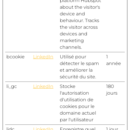
platform Hubspot
about the visitor's
device and
behaviour. Tracks
the visitor across
devices and
marketing
channels.
bcookie
LinkedIn
Utilisé pour
1
détecter le spam
année
et améliorer la
sécurité du site.
li_gc
LinkedIn
Stocke
180
l'autorisation
jours
d'utilisation de
cookies pour le
domaine actuel
par l'utilisateur
lidc
LinkedIn
Enregistre quel
1 jour