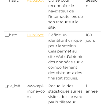
__hssrc
HubSpot
Utilisé pour
Sessio
reconnaître le
n
navigateur de
l'internaute lors de
son retour sur le
site.
__hstc
HubSpot
Définit un
180
identifiant unique
jours
pour la session.
Cela permet au
site Web d'obtenir
des données sur le
comportement
des visiteurs à des
fins statistiques.
_pk_id#
www.api-
Recueille des
1
money.co
statistiques sur les
année
m
visites du site web
par l'utilisateur,